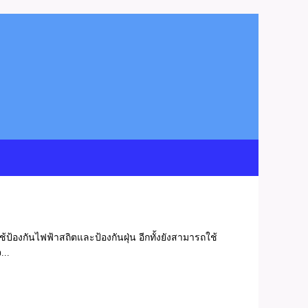
์ ระบบทำความสะอาดเท้าและล้อ
.00 น. - 17.00 น.
.com / Line ID : esdthai
้ป้องกันไฟฟ้าสถิตและป้องกันฝุ่น อีกทั้งยังสามารถใช้
...